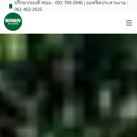
ปรึกษา/จองคิวซ่อม : 091-789-3946 | ออฟฟิตประสานงาน :
061-462-2615